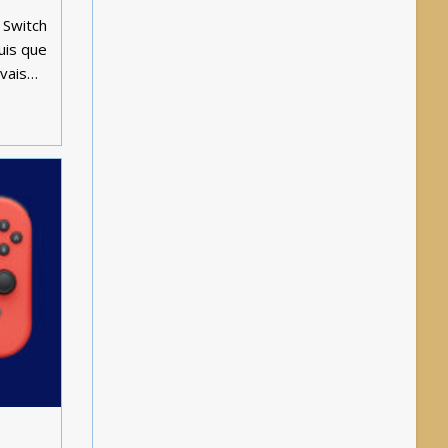
 Switch
puis que
 vais…