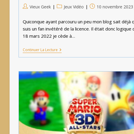
Auteur/autrice
Post
Publication
Vieux Geek
Jeux Vidéo
10 novembre 2023
de
category:
publiée :
la
Quiconque ayant parcouru un peu mon blog sait déjà q
publication :
suis un fan invétéré de la licence. Il était donc logique 
18 mars 2022 je cède à…
Mario
Continuer La Lecture
Kart
8
Deluxe.
[Le
DLC.]