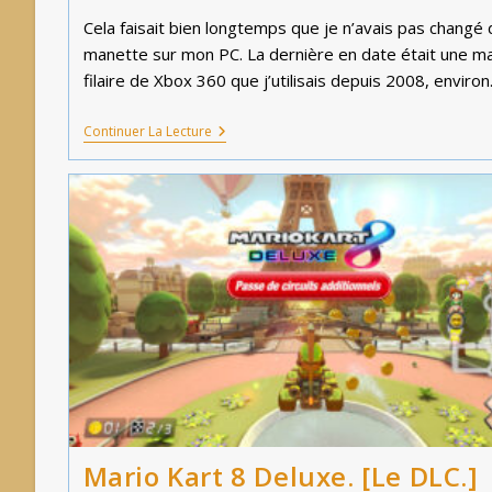
la
Cela faisait bien longtemps que je n’avais pas changé 
publication :
manette sur mon PC. La dernière en date était une m
filaire de Xbox 360 que j’utilisais depuis 2008, environ
Manette
Continuer La Lecture
Lenovo
S02.
[Elle
A
Tout
D’une
Grande
!]
Mario Kart 8 Deluxe. [Le DLC.]