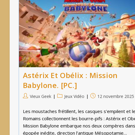
Astérix Et Obélix : Mission
Babylone. [PC.]
Auteur/autrice
Post
Publication
Vieux Geek
Jeux Vidéo
12 novembre 2025
de
category:
publiée :
la
Les moustaches frétillent, les casques s'empilent et l
publication :
Romains collectionnent les bourre-pifs : Astérix et Obél
Mission Babylone embarque nos deux compères dans
épopée inédite, direction l’antique Mésopotamie…