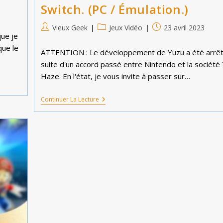
Switch. (PC / Émulation.)
Auteur/autrice
Post
Publication
Vieux Geek
Jeux Vidéo
23 avril 2023
ue je
de
category:
publiée :
que le
la
ATTENTION : Le développement de Yuzu a été arrêté
publication :
suite d'un accord passé entre Nintendo et la société
Haze. En l'état, je vous invite à passer sur…
Yuzu,
Continuer La Lecture
L’émulateur
Nintendo
Switch.
(PC
/
Émulation.)