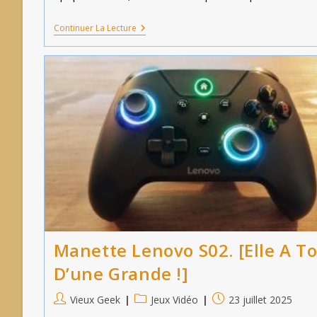
Astérix
Continuer La Lecture
Et
Obélix
:
Mission
Babylone.
[PC.]
Manette Lenovo S02. [Elle A T
D’une Grande !]
Auteur/autrice
Post
Publication
Vieux Geek
Jeux Vidéo
23 juillet 2025
de
category:
publiée :