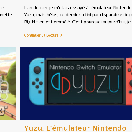
la
de
L'an dernier je m'étais essayé à l'émulateur Nintendo
publication :
anette
Yuzu, mais hélas, ce dernier a fini par disparaitre de
.…
Big N s'en est emmêlé. C'est pourquoi aujourd'hui, je
Ryujinx,
Continuer La Lecture
L’émulateur
Nintendo
Switch.
(PC
/
Émulation.)
Yuzu, L’émulateur Nintendo