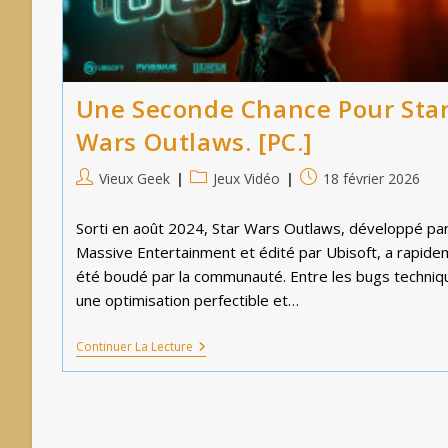
Une Seconde Chance Pour Sta
Wars Outlaws. [PC.]
Auteur/autrice
Post
Publication
Vieux Geek
Jeux Vidéo
18 février 2026
de
category:
publiée :
la
Sorti en août 2024, Star Wars Outlaws, développé pa
publication :
Massive Entertainment et édité par Ubisoft, a rapide
été boudé par la communauté. Entre les bugs techniq
une optimisation perfectible et…
Une
Continuer La Lecture
Seconde
Chance
Pour
Star
Wars
Outlaws.