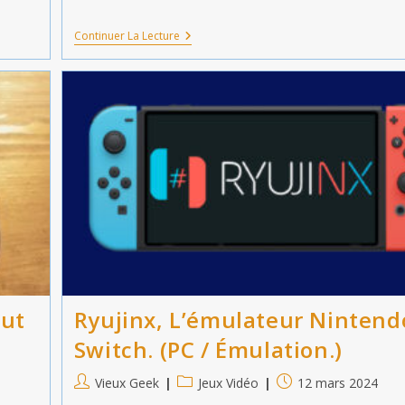
Space
Continuer La Lecture
Adventure
Cobra
:
The
Awakening.
[PC.]
out
Ryujinx, L’émulateur Nintend
Switch. (PC / Émulation.)
Auteur/autrice
Post
Publication
Vieux Geek
Jeux Vidéo
12 mars 2024
de
category:
publiée :