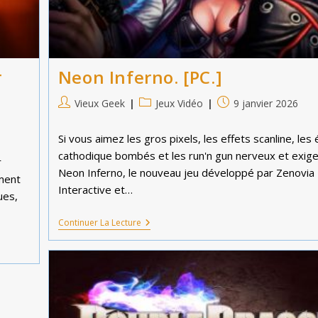
r
Neon Inferno. [PC.]
Auteur/autrice
Post
Publication
Vieux Geek
Jeux Vidéo
9 janvier 2026
de
category:
publiée :
la
Si vous aimez les gros pixels, les effets scanline, les
publication :
cathodique bombés et les run'n gun nerveux et exige
r
Neon Inferno, le nouveau jeu développé par Zenovia
ment
Interactive et…
ues,
Neon
Continuer La Lecture
Inferno.
[PC.]