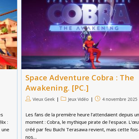
Space Adventure Cobra : The
Awakening. [PC.]
Auteur/autrice
Post
Publication
Vieux Geek
Jeux Vidéo
4 novembre 2025
de
category:
publiée :
la
es
Les fans de la première heure l’attendaient depuis un
publication :
ix :
moment : Cobra, le mythique pirate de l’espace. L'œu
 une
créé par feu Buichi Terasawa revient, mais cette fois-
nos…