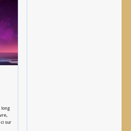
 long
vre,
ci sur