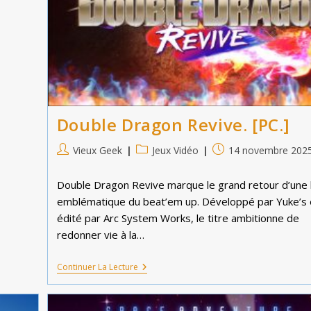
Double Dragon Revive. [PC.]
Auteur/autrice
Post
Publication
Vieux Geek
Jeux Vidéo
14 novembre 202
de
category:
publiée :
la
Double Dragon Revive marque le grand retour d’une 
publication :
emblématique du beat’em up. Développé par Yuke’s 
édité par Arc System Works, le titre ambitionne de
redonner vie à la…
Double
Continuer La Lecture
Dragon
Revive.
[PC.]