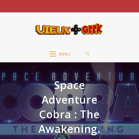
Skip
to
content
MENU
Space
Adventure
Cobra : The
Awakening.