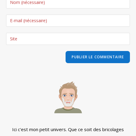
your
name
Enter
or
your
username
email
Saisir
to
address
l’URL
comment
to
de
comment
votre
site
(facultatif)
Ici c'est mon petit univers. Que ce soit des bricolages