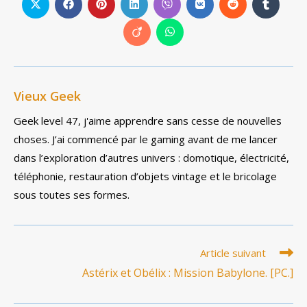
Ouvrir
Ouvrir
Ouvrir
Ouvrir
Ouvrir
Ouvrir
Ouvrir
Ouvrir
dans
dans
dans
dans
dans
dans
dans
dans
une
une
une
une
une
une
une
une
Ouvrir
Ouvrir
autre
autre
autre
autre
autre
autre
autre
autre
dans
dans
fenêtre
fenêtre
fenêtre
fenêtre
fenêtre
fenêtre
fenêtre
fenêtre
une
une
autre
autre
fenêtre
fenêtre
Vieux Geek
Geek level 47, j'aime apprendre sans cesse de nouvelles
choses. J’ai commencé par le gaming avant de me lancer
dans l’exploration d’autres univers : domotique, électricité,
téléphonie, restauration d’objets vintage et le bricolage
sous toutes ses formes.
Read
Article suivant
more
Astérix et Obélix : Mission Babylone. [PC.]
articles