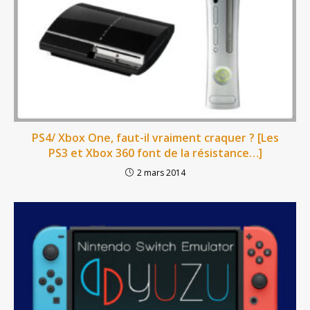
PS4/ Xbox One, faut-il vraiment craquer ? [Les
PS3 et Xbox 360 font de la résistance…]
2 mars 2014