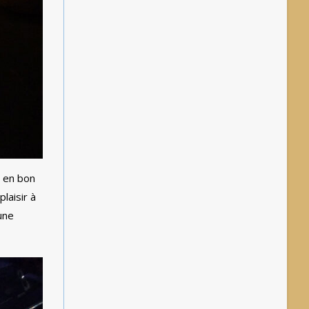
t en bon
laisir à
une