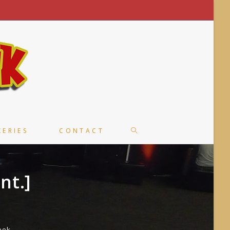
TOGGLE
KERIES
CONTACT
WEBSITE
nt.]
SEARCH
eek