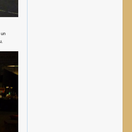
 un
i.