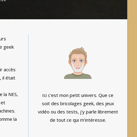
urs
re geek
ir accès
il était
e la NES,
Ici c'est mon petit univers. Que ce
 et
soit des bricolages geek, des jeux
achines.
vidéo ou des tests, j'y parle librement
comme la
de tout ce qui m'intéresse.