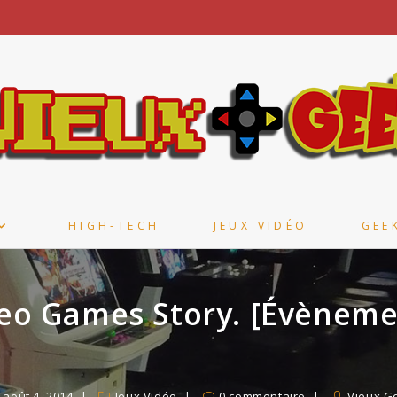
HIGH-TECH
JEUX VIDÉO
GEE
eo Games Story. [Évèneme
août 4, 2014
Jeux Vidéo
0 commentaire
Vieux G