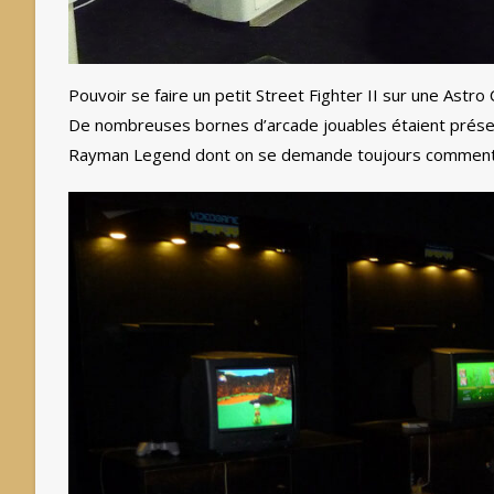
Pouvoir se faire un petit Street Fighter II sur une Astro 
De nombreuses bornes d’arcade jouables étaient présen
Rayman Legend dont on se demande toujours comment il a 