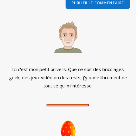
comment
votre
site
(facultatif)
Ici c'est mon petit univers. Que ce soit des bricolages
geek, des jeux vidéo ou des tests, j'y parle librement de
tout ce qui m'intéresse.