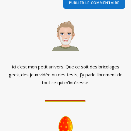
comment
votre
site
(facultatif)
Ici c'est mon petit univers. Que ce soit des bricolages
geek, des jeux vidéo ou des tests, j'y parle librement de
tout ce qui m'intéresse.