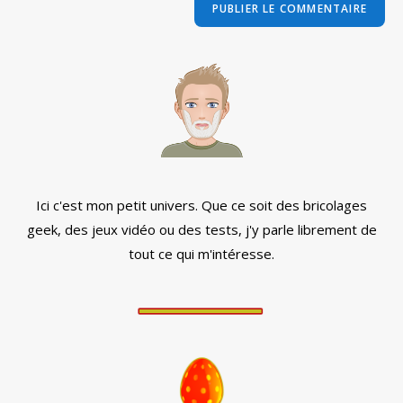
comment
votre
site
(facultatif)
Ici c'est mon petit univers. Que ce soit des bricolages
geek, des jeux vidéo ou des tests, j'y parle librement de
tout ce qui m'intéresse.