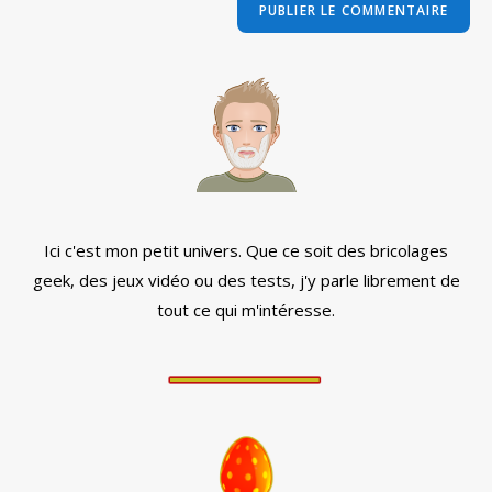
comment
votre
site
(facultatif)
Ici c'est mon petit univers. Que ce soit des bricolages
geek, des jeux vidéo ou des tests, j'y parle librement de
tout ce qui m'intéresse.