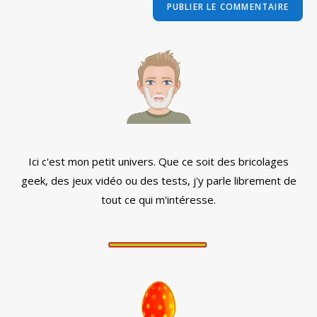
comment
votre
site
(facultatif)
Ici c'est mon petit univers. Que ce soit des bricolages
geek, des jeux vidéo ou des tests, j'y parle librement de
tout ce qui m'intéresse.