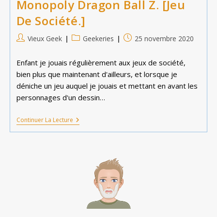
Monopoly Dragon Ball Z. [Jeu
De Société.]
Auteur/autrice
Post
Publication
Vieux Geek
Geekeries
25 novembre 2020
de
category:
publiée :
la
Enfant je jouais régulièrement aux jeux de société,
publication :
bien plus que maintenant d'ailleurs, et lorsque je
déniche un jeu auquel je jouais et mettant en avant les
personnages d'un dessin…
Monopoly
Continuer La Lecture
Dragon
Ball
Z.
[Jeu
De
Société.]