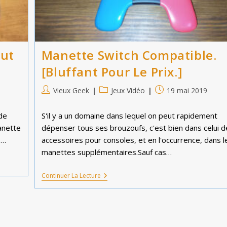
out
Manette Switch Compatible.
[Bluffant Pour Le Prix.]
Auteur/autrice
Post
Publication
Vieux Geek
Jeux Vidéo
19 mai 2019
de
category:
publiée :
la
de
S'il y a un domaine dans lequel on peut rapidement
publication :
anette
dépenser tous ses brouzoufs, c'est bien dans celui d
.…
accessoires pour consoles, et en l'occurrence, dans l
manettes supplémentaires.Sauf cas…
Manette
Continuer La Lecture
Switch
Compatible.
[Bluffant
Pour
Le
Prix.]