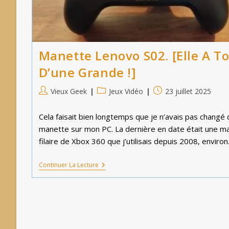
Manette Lenovo S02. [Elle A T
D’une Grande !]
Auteur/autrice
Post
Publication
Vieux Geek
Jeux Vidéo
23 juillet 2025
de
category:
publiée :
la
Cela faisait bien longtemps que je n’avais pas changé 
publication :
manette sur mon PC. La dernière en date était une m
filaire de Xbox 360 que j’utilisais depuis 2008, environ
Manette
Continuer La Lecture
Lenovo
S02.
[Elle
A
Tout
D’une
Grande