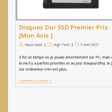
Disques Dur SSD Premier Prix.
[Mon Avis.]
Auteur/autrice
Post
Publication
Vieux Geek
High-Tech
9 avril 2021
de
category:
publiée :
la
Il fut un temps ou je jouais énormément sur PC, mais
publication :
la vie il y a parfois priorités et au jour d'aujourd'hui, le 
sur ordinateur n'en est plus…
Disques
Continuer La Lecture
Dur
SSD
Premier
Prix.
[Mon
Avis.]