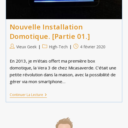
Nouvelle Installation
Domotique. [Partie 01.]
Auteur/autrice
Post
Publication
Vieux Geek
High-Tech
4 février 2020
de
category:
publiée :
la
En 2013, je m'étais offert ma première box
publication :
domotique, la Vera 3 de chez Micasaverde. C'était une
petite révolution dans la maison, avec la possibilité de
gérer via mon smartphone…
Nouvelle
Continuer La Lecture
Installation
Domotique.
[Partie
01.]