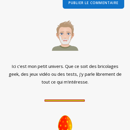
comment
votre
site
(facultatif)
Ici c'est mon petit univers. Que ce soit des bricolages
geek, des jeux vidéo ou des tests, j'y parle librement de
tout ce qui m'intéresse.