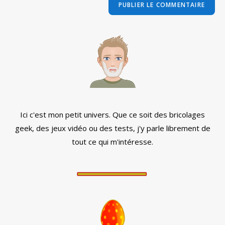
comment
votre
site
(facultatif)
Ici c'est mon petit univers. Que ce soit des bricolages
geek, des jeux vidéo ou des tests, j'y parle librement de
tout ce qui m'intéresse.