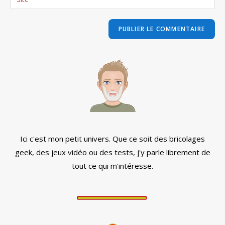
address
l’URL
comment
to
de
comment
votre
site
(facultatif)
Ici c'est mon petit univers. Que ce soit des bricolages
geek, des jeux vidéo ou des tests, j'y parle librement de
tout ce qui m'intéresse.