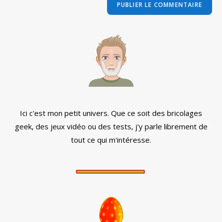
comment
votre
site
(facultatif)
Ici c'est mon petit univers. Que ce soit des bricolages
geek, des jeux vidéo ou des tests, j'y parle librement de
tout ce qui m'intéresse.