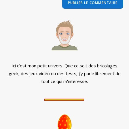
comment
votre
site
(facultatif)
Ici c'est mon petit univers. Que ce soit des bricolages
geek, des jeux vidéo ou des tests, j'y parle librement de
tout ce qui m'intéresse.