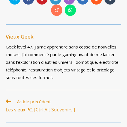
Ouvrir
Ouvrir
Ouvrir
Ouvrir
Ouvrir
Ouvrir
Ouvrir
Ouvrir
dans
dans
dans
dans
dans
dans
dans
dans
une
une
une
une
une
une
une
une
Ouvrir
Ouvrir
autre
autre
autre
autre
autre
autre
autre
autre
dans
dans
fenêtre
fenêtre
fenêtre
fenêtre
fenêtre
fenêtre
fenêtre
fenêtre
une
une
autre
autre
fenêtre
fenêtre
Vieux Geek
Geek level 47, j'aime apprendre sans cesse de nouvelles
choses. J’ai commencé par le gaming avant de me lancer
dans l’exploration d’autres univers : domotique, électricité,
téléphonie, restauration d’objets vintage et le bricolage
sous toutes ses formes.
Read
Article précédent
more
Les vieux PC. [Ctrl Alt Souvenirs.]
articles