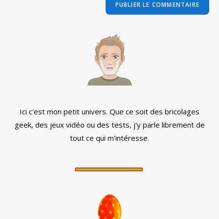
comment
votre
site
(facultatif)
Ici c'est mon petit univers. Que ce soit des bricolages
geek, des jeux vidéo ou des tests, j'y parle librement de
tout ce qui m'intéresse.