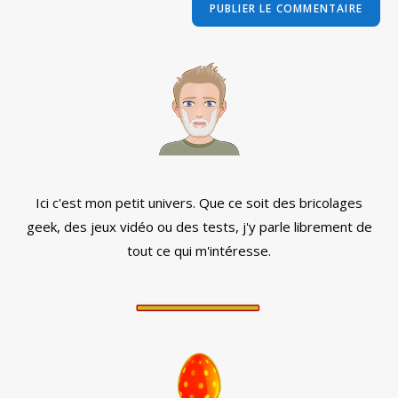
comment
votre
site
(facultatif)
Ici c'est mon petit univers. Que ce soit des bricolages
geek, des jeux vidéo ou des tests, j'y parle librement de
tout ce qui m'intéresse.