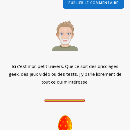
comment
votre
site
(facultatif)
Ici c'est mon petit univers. Que ce soit des bricolages
geek, des jeux vidéo ou des tests, j'y parle librement de
tout ce qui m'intéresse.