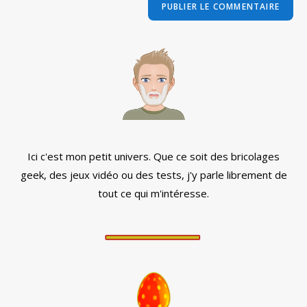
comment
votre
site
(facultatif)
Ici c'est mon petit univers. Que ce soit des bricolages
geek, des jeux vidéo ou des tests, j'y parle librement de
tout ce qui m'intéresse.