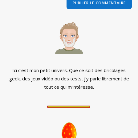
comment
votre
site
(facultatif)
Ici c'est mon petit univers. Que ce soit des bricolages
geek, des jeux vidéo ou des tests, j'y parle librement de
tout ce qui m'intéresse.