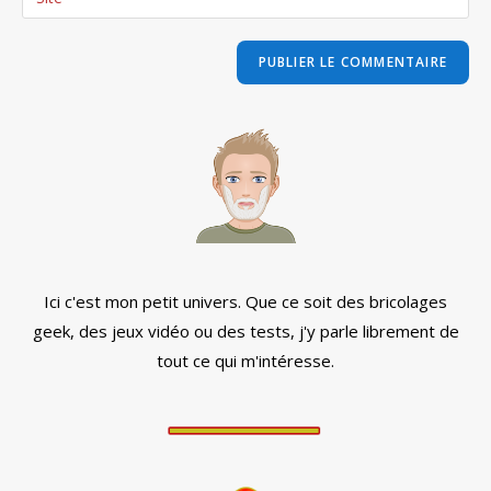
address
l’URL
comment
to
de
comment
votre
site
(facultatif)
Ici c'est mon petit univers. Que ce soit des bricolages
geek, des jeux vidéo ou des tests, j'y parle librement de
tout ce qui m'intéresse.