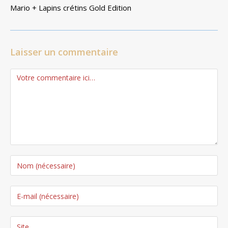
Mario + Lapins crétins Gold Edition
Laisser un commentaire
Comment
Enter
your
name
Enter
or
your
username
email
Saisir
to