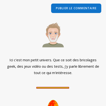
to
de
comment
votre
site
(facultatif)
Ici c'est mon petit univers. Que ce soit des bricolages
geek, des jeux vidéo ou des tests, j'y parle librement de
tout ce qui m'intéresse.