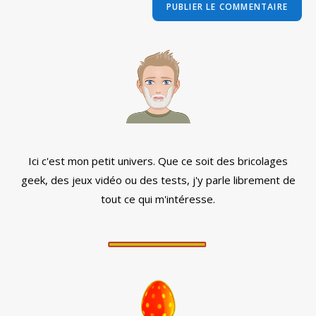
comment
votre
site
(facultatif)
Ici c'est mon petit univers. Que ce soit des bricolages
geek, des jeux vidéo ou des tests, j'y parle librement de
tout ce qui m'intéresse.