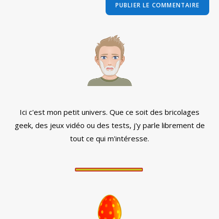
comment
votre
site
(facultatif)
Ici c'est mon petit univers. Que ce soit des bricolages
geek, des jeux vidéo ou des tests, j'y parle librement de
tout ce qui m'intéresse.