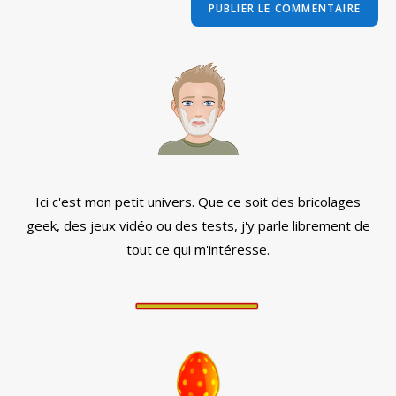
comment
votre
site
(facultatif)
Ici c'est mon petit univers. Que ce soit des bricolages
geek, des jeux vidéo ou des tests, j'y parle librement de
tout ce qui m'intéresse.