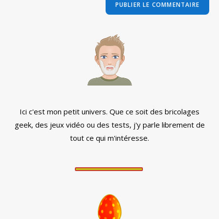
comment
votre
site
(facultatif)
Ici c'est mon petit univers. Que ce soit des bricolages
geek, des jeux vidéo ou des tests, j'y parle librement de
tout ce qui m'intéresse.