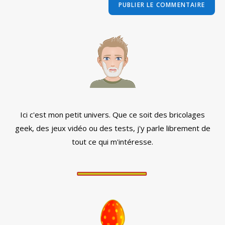
comment
votre
site
(facultatif)
Ici c'est mon petit univers. Que ce soit des bricolages
geek, des jeux vidéo ou des tests, j'y parle librement de
tout ce qui m'intéresse.