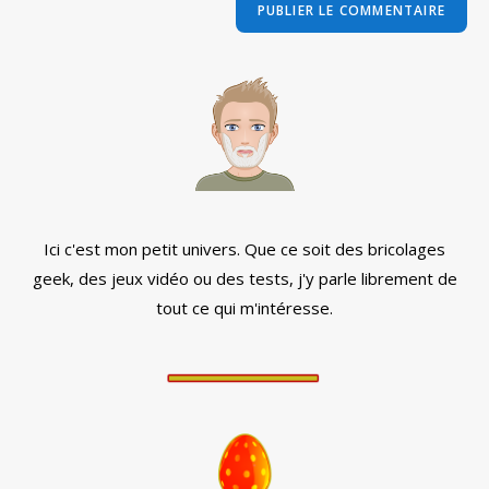
comment
votre
site
(facultatif)
Ici c'est mon petit univers. Que ce soit des bricolages
geek, des jeux vidéo ou des tests, j'y parle librement de
tout ce qui m'intéresse.