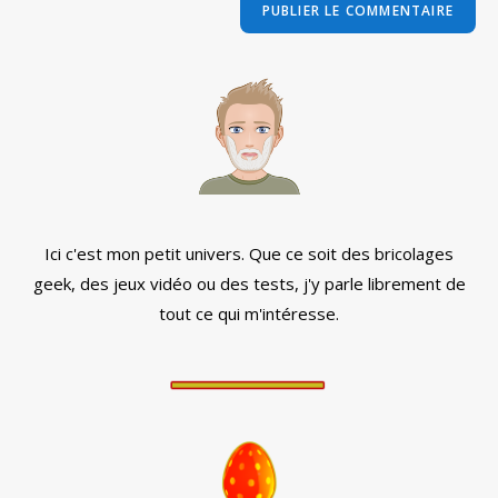
comment
votre
site
(facultatif)
Ici c'est mon petit univers. Que ce soit des bricolages
geek, des jeux vidéo ou des tests, j'y parle librement de
tout ce qui m'intéresse.