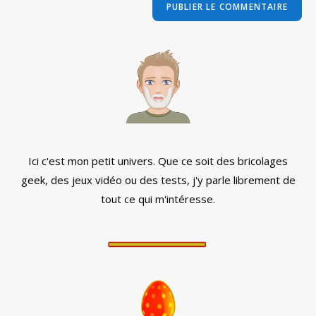
comment
votre
site
(facultatif)
Ici c'est mon petit univers. Que ce soit des bricolages
geek, des jeux vidéo ou des tests, j'y parle librement de
tout ce qui m'intéresse.