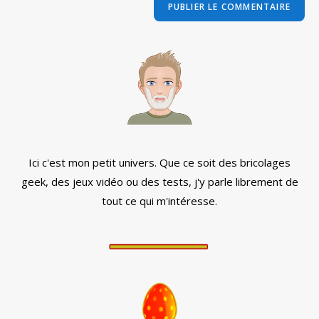
comment
votre
site
(facultatif)
Ici c'est mon petit univers. Que ce soit des bricolages
geek, des jeux vidéo ou des tests, j'y parle librement de
tout ce qui m'intéresse.