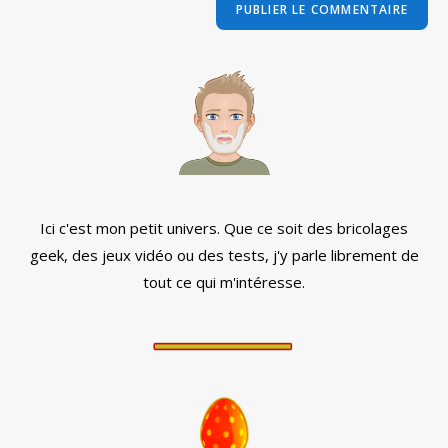
comment
votre
site
(facultatif)
Ici c'est mon petit univers. Que ce soit des bricolages
geek, des jeux vidéo ou des tests, j'y parle librement de
tout ce qui m'intéresse.