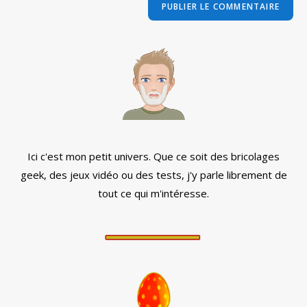
comment
votre
site
(facultatif)
Ici c'est mon petit univers. Que ce soit des bricolages
geek, des jeux vidéo ou des tests, j'y parle librement de
tout ce qui m'intéresse.