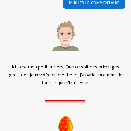
comment
votre
site
(facultatif)
Ici c'est mon petit univers. Que ce soit des bricolages
geek, des jeux vidéo ou des tests, j'y parle librement de
tout ce qui m'intéresse.