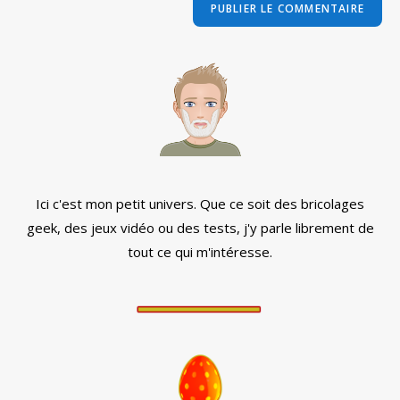
comment
votre
site
(facultatif)
Ici c'est mon petit univers. Que ce soit des bricolages
geek, des jeux vidéo ou des tests, j'y parle librement de
tout ce qui m'intéresse.