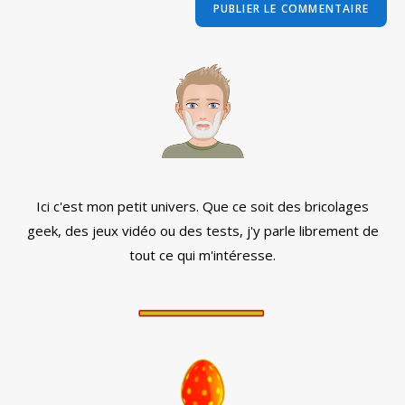
comment
votre
site
(facultatif)
Ici c'est mon petit univers. Que ce soit des bricolages
geek, des jeux vidéo ou des tests, j'y parle librement de
tout ce qui m'intéresse.