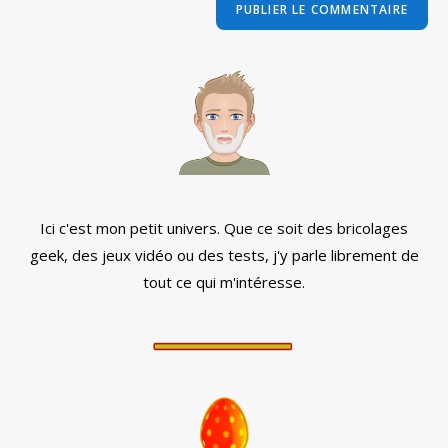
comment
votre
site
(facultatif)
Ici c'est mon petit univers. Que ce soit des bricolages
geek, des jeux vidéo ou des tests, j'y parle librement de
tout ce qui m'intéresse.