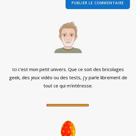
comment
votre
site
(facultatif)
Ici c'est mon petit univers. Que ce soit des bricolages
geek, des jeux vidéo ou des tests, j'y parle librement de
tout ce qui m'intéresse.