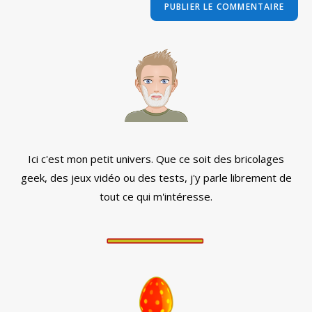
comment
votre
site
(facultatif)
Ici c'est mon petit univers. Que ce soit des bricolages
geek, des jeux vidéo ou des tests, j'y parle librement de
tout ce qui m'intéresse.