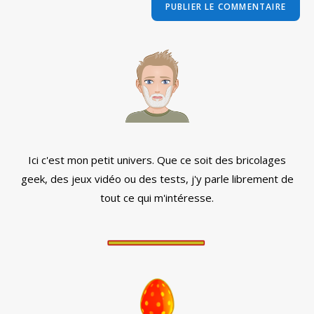
comment
votre
site
(facultatif)
Ici c'est mon petit univers. Que ce soit des bricolages
geek, des jeux vidéo ou des tests, j'y parle librement de
tout ce qui m'intéresse.