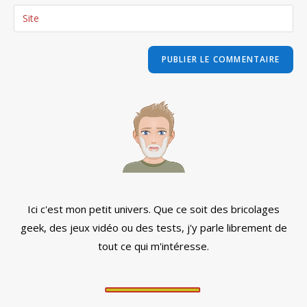
email
Saisir
to
address
l’URL
comment
to
de
comment
votre
site
(facultatif)
Ici c'est mon petit univers. Que ce soit des bricolages
geek, des jeux vidéo ou des tests, j'y parle librement de
tout ce qui m'intéresse.