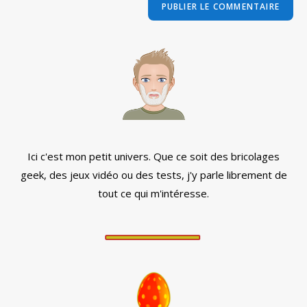
comment
votre
site
(facultatif)
Ici c'est mon petit univers. Que ce soit des bricolages
geek, des jeux vidéo ou des tests, j'y parle librement de
tout ce qui m'intéresse.