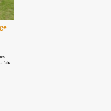
age
mes
a fallu