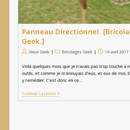
Panneau Directionnel. [Bricol
Geek.]
Auteur/autrice
Post
Publication
Vieux Geek
Bricolages Geek
14 avril 2017
de
category:
publiée :
la
Voilà quelques mois que je n'avais pas trop touché à 
publication :
outils, et comme je m'ennuyais d'eux, et eux de moi, il 
y remédier. C'est donc en ce…
Panneau
Continuer La Lecture
Directionnel.
[Bricolage
Geek.]