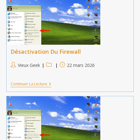
Désactivation Du Firewall
Auteur/autrice
Post
Publication
Vieux Geek
22 mars 2026
de
category:
publiée :
la
Désactivation
Continuer La Lecture
publication :
Du
Firewall