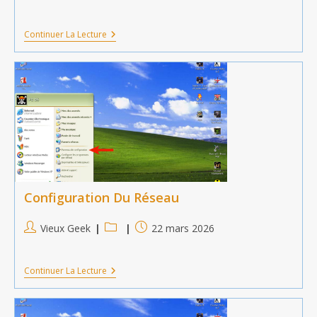
de
category:
publiée :
la
Configuration
Continuer La Lecture
publication :
Du
Protocole
IPX
Configuration Du Réseau
Auteur/autrice
Post
Publication
Vieux Geek
22 mars 2026
de
category:
publiée :
la
Configuration
Continuer La Lecture
publication :
Du
Réseau