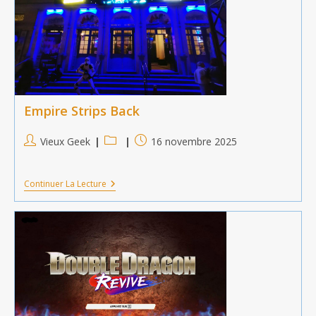
Empire Strips Back
Auteur/autrice
Post
Publication
Vieux Geek
16 novembre 2025
de
category:
publiée :
la
Empire
Continuer La Lecture
publication :
Strips
Back