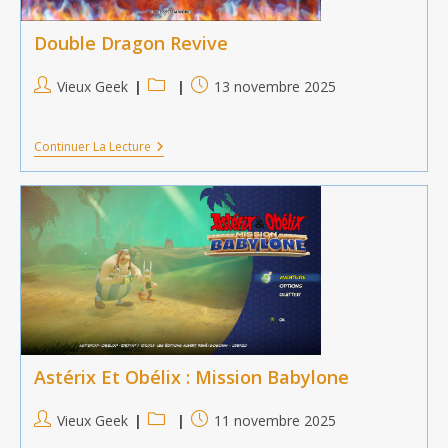
Double Dragon Revive
Auteur/autrice
Post
Publication
Vieux Geek
13 novembre 2025
de
category:
publiée :
la
Double
Continuer La Lecture
publication :
Dragon
Revive
Astérix Et Obélix : Mission Babylone
Auteur/autrice
Post
Publication
Vieux Geek
11 novembre 2025
de
category:
publiée :