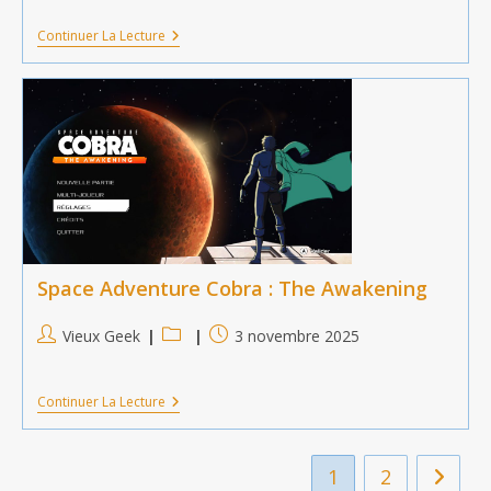
la
Astérix
Continuer La Lecture
publication :
Et
Obélix
:
Mission
Babylone
Space Adventure Cobra : The Awakening
Auteur/autrice
Post
Publication
Vieux Geek
3 novembre 2025
de
category:
publiée :
la
Space
Continuer La Lecture
publication :
Adventure
Cobra
:
The
1
2
Aller à 
Awakening