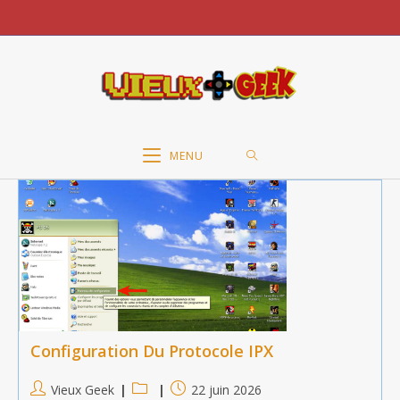
Skip
to
content
MENU
Configuration Du Protocole IPX
Auteur/autrice
Post
Publication
Vieux Geek
22 juin 2026