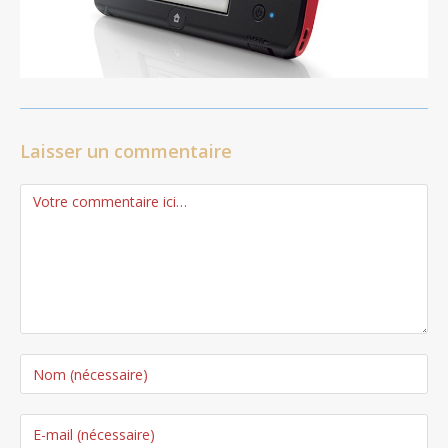
Laisser un commentaire
Comment
Enter
your
name
Enter
or