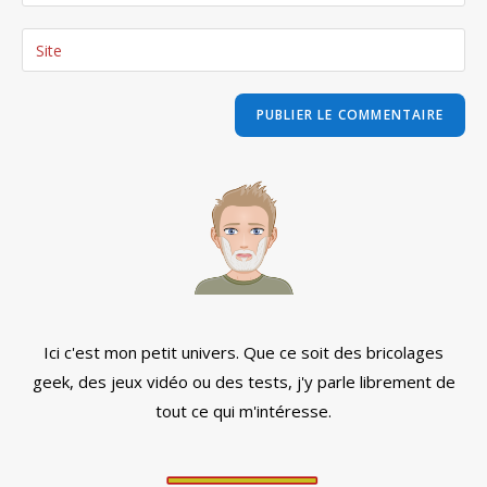
your
username
email
Saisir
to
address
l’URL
comment
to
de
comment
votre
site
(facultatif)
Ici c'est mon petit univers. Que ce soit des bricolages
geek, des jeux vidéo ou des tests, j'y parle librement de
tout ce qui m'intéresse.